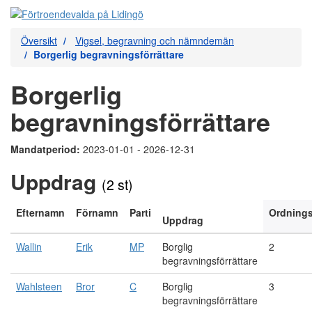
Översikt
Vigsel, begravning och nämndemän
Borgerlig begravningsförrättare
Borgerlig
begravningsförrättare
Mandatperiod:
2023-01-01 - 2026-12-31
Uppdrag
(2 st)
Efternamn
Förnamn
Parti
Ordning
Uppdrag
Wallin
Erik
MP
Borglig
2
begravningsförrättare
Wahlsteen
Bror
C
Borglig
3
begravningsförrättare