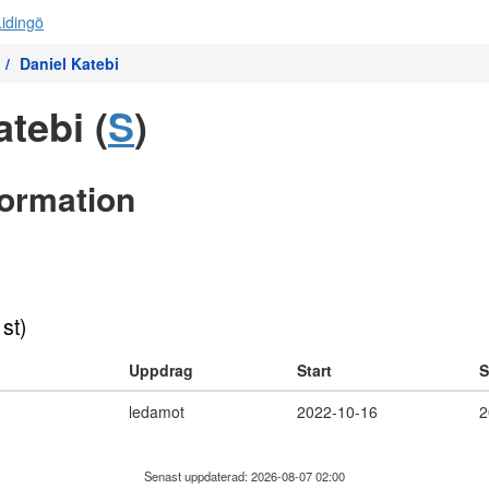
Daniel Katebi
tebi (
S
)
formation
 st)
Uppdrag
Start
S
ledamot
2022-10-16
2
Senast uppdaterad: 2026-08-07 02:00