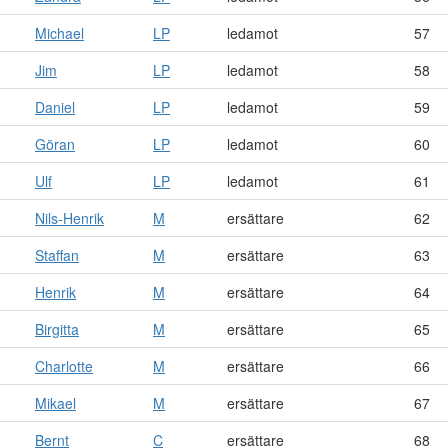
Michael
LP
ledamot
57
Jim
LP
ledamot
58
Daniel
LP
ledamot
59
Göran
LP
ledamot
60
Ulf
LP
ledamot
61
Nils-Henrik
M
ersättare
62
Staffan
M
ersättare
63
Henrik
M
ersättare
64
Birgitta
M
ersättare
65
Charlotte
M
ersättare
66
Mikael
M
ersättare
67
Bernt
C
ersättare
68