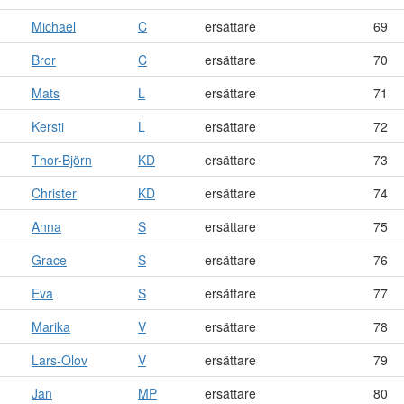
Michael
C
ersättare
69
Bror
C
ersättare
70
Mats
L
ersättare
71
Kersti
L
ersättare
72
Thor-Björn
KD
ersättare
73
Christer
KD
ersättare
74
Anna
S
ersättare
75
Grace
S
ersättare
76
Eva
S
ersättare
77
Marika
V
ersättare
78
Lars-Olov
V
ersättare
79
Jan
MP
ersättare
80