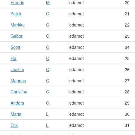
Fredric
M
ledamot
20
Patrik
C
ledamot
21
Markku
C
ledamot
22
Gabor
C
ledamot
23
Scott
C
ledamot
24
Pia
C
ledamot
25
Joakim
C
ledamot
26
Magnus
C
ledamot
27
Christina
C
ledamot
28
Anders
C
ledamot
29
Maria
L
ledamot
30
Erik
L
ledamot
31