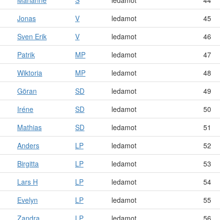
Marianne
S
ledamot
44
Jonas
V
ledamot
45
Sven Erik
V
ledamot
46
Patrik
MP
ledamot
47
Wiktoria
MP
ledamot
48
Göran
SD
ledamot
49
Iréne
SD
ledamot
50
Mathias
SD
ledamot
51
Anders
LP
ledamot
52
Birgitta
LP
ledamot
53
Lars H
LP
ledamot
54
Evelyn
LP
ledamot
55
Zandra
LP
ledamot
56