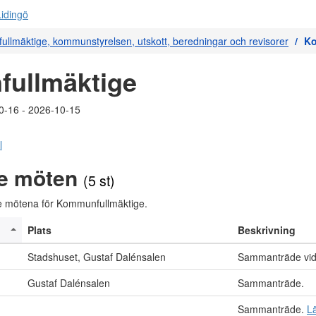
llmäktige, kommunstyrelsen, utskott, beredningar och revisorer
Ko
ullmäktige
0-16 - 2026-10-15
l
e möten
(5 st)
 mötena för Kommunfullmäktige.
Plats
Beskrivning
Stadshuset, Gustaf Dalénsalen
Sammanträde vid
Gustaf Dalénsalen
Sammanträde.
Sammanträde.
L