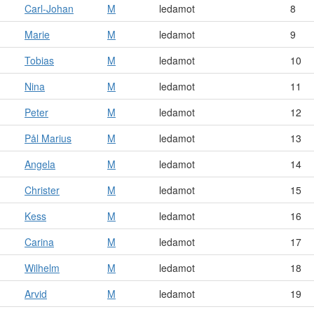
Carl-Johan
M
ledamot
8
Marie
M
ledamot
9
Tobias
M
ledamot
10
Nina
M
ledamot
11
Peter
M
ledamot
12
Pål Marius
M
ledamot
13
Angela
M
ledamot
14
Christer
M
ledamot
15
Kess
M
ledamot
16
Carina
M
ledamot
17
Wilhelm
M
ledamot
18
Arvid
M
ledamot
19