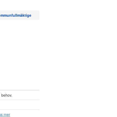
mmunfullmäktige
 behov.
äs mer