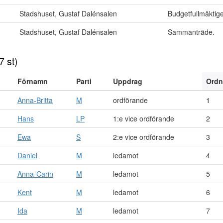
Stadshuset, Gustaf Dalénsalen
Budgetfullmäktige
Stadshuset, Gustaf Dalénsalen
Sammanträde.
7 st)
Förnamn
Parti
Uppdrag
Ordn
Anna-Britta
M
ordförande
1
Hans
LP
1:e vice ordförande
2
Ewa
S
2:e vice ordförande
3
Daniel
M
ledamot
4
Anna-Carin
M
ledamot
5
Kent
M
ledamot
6
Ida
M
ledamot
7