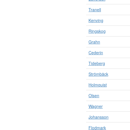
Tranell
Kenving
Ringskog
Grahn
Cederin
Tideberg
Strömbäck
Holmquist
Olsen
Wagner
Johansson
Flodmark