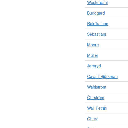
Westerdahl
Buddgård
Reinikainen
Sebastiani
Moore
Müller
Jarnryd
Cavalli-Björkman
Wahlström
Öhrström
Wall Petrini
Öberg