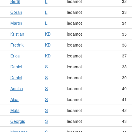
Bertil
L
ledamot
32
Göran
L
ledamot
33
Martin
L
ledamot
34
Kristian
KD
ledamot
35
Fredrik
KD
ledamot
36
Erica
KD
ledamot
37
Daniel
S
ledamot
38
Daniel
S
ledamot
39
Annica
S
ledamot
40
Alaa
S
ledamot
41
Mats
S
ledamot
42
Georgis
S
ledamot
43