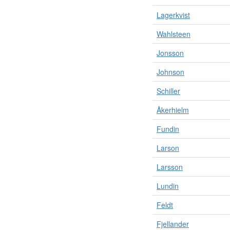
Lagerkvist
Wahlsteen
Jonsson
Johnson
Schiller
Åkerhielm
Fundin
Larson
Larsson
Lundin
Feldt
Fjellander