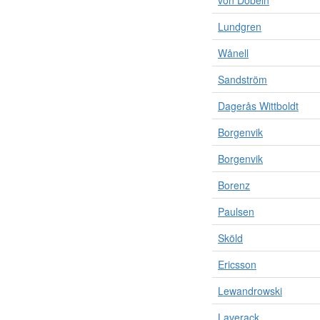
von Döbeln
Lundgren
Wånell
Sandström
Dagerås Wittboldt
Borgenvik
Borgenvik
Borenz
Paulsen
Sköld
Ericsson
Lewandrowski
Laverack