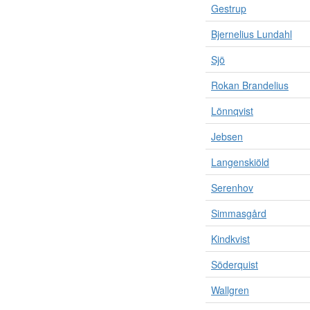
Gestrup
Bjernelius Lundahl
Sjö
Rokan Brandelius
Lönnqvist
Jebsen
Langenskiöld
Serenhov
Simmasgård
Kindkvist
Söderquist
Wallgren