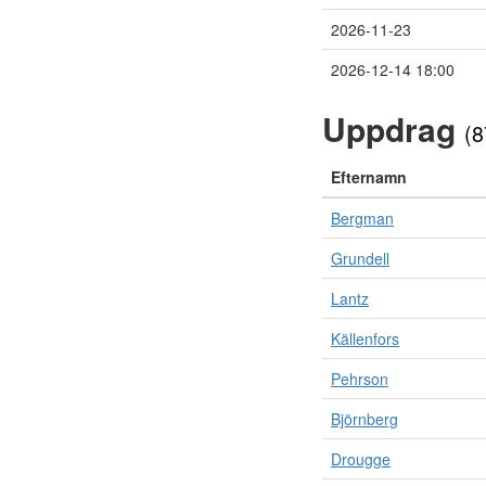
2026-11-23
2026-12-14 18:00
Uppdrag
(8
Efternamn
Bergman
Grundell
Lantz
Källenfors
Pehrson
Björnberg
Drougge