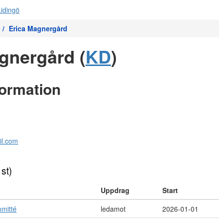
Erica Magnergård
gnergård (
KD
)
formation
l.com
 st)
Uppdrag
Start
mmitté
ledamot
2026-01-01