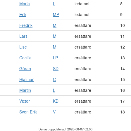
Maria
L
ledamot
8
Erik
MP
ledamot
9
Fredrik
M
ersättare
10
Lars
M
ersättare
11
Lise
M
ersättare
12
Cecilia
LP
ersättare
13
Göran
SD
ersättare
14
Hjalmar
C
ersättare
15
Martin
L
ersättare
16
Victor
KD
ersättare
17
Sven Erik
V
ersättare
18
Senast uppdaterad: 2026-08-07 02:00