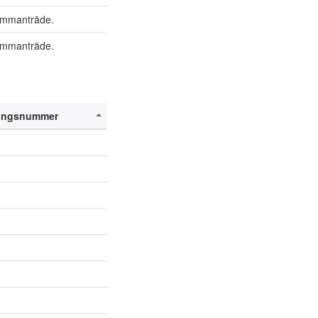
mmanträde.
mmanträde.
ingsnummer