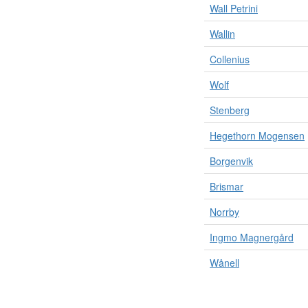
Wall Petrini
Wallin
Collenius
Wolf
Stenberg
Hegethorn Mogensen
Borgenvik
Brismar
Norrby
Ingmo Magnergård
Wånell