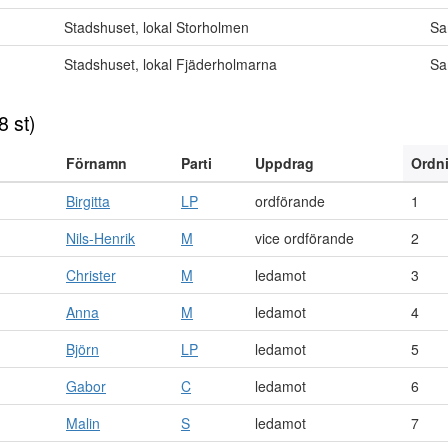
Stadshuset, lokal Storholmen
Sa
Stadshuset, lokal Fjäderholmarna
Sa
8 st)
Förnamn
Parti
Uppdrag
Ordn
Birgitta
LP
ordförande
1
Nils-Henrik
M
vice ordförande
2
Christer
M
ledamot
3
Anna
M
ledamot
4
Björn
LP
ledamot
5
Gabor
C
ledamot
6
Malin
S
ledamot
7